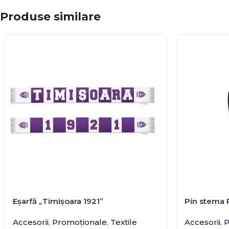
Produse similare
Eșarfă „Timișoara 1921”
Pin stema P
Accesorii
,
Promoţionale
,
Textile
Accesorii
,
P