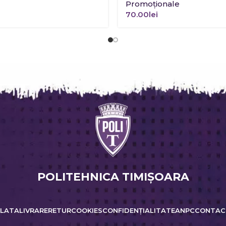
Promoţionale
70.00
lei
POLITEHNICA TIMIŞOARA
PLATA
LIVRARE
RETUR
COOKIES
CONFIDENȚIALITATE
ANPC
CONTAC