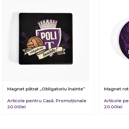
Magnet pătrat „Obligatoriu înainte”
Magnet rot
Articole pentru Casă
,
Promoţionale
Articole p
20.00
lei
20.00
lei