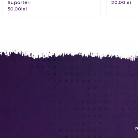
Suporteri
20.00
lei
50.00
lei