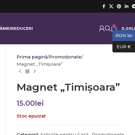
0
0.00
L
ÂNIEI
REDUCERI
RON lei
EUR €
Prima pagină
Promoţionale
Magnet „Timişoara”
Magnet „Timişoara”
15.00
lei
Stoc epuizat
Categorii:
Articole pentru Casă
,
Promoţionale