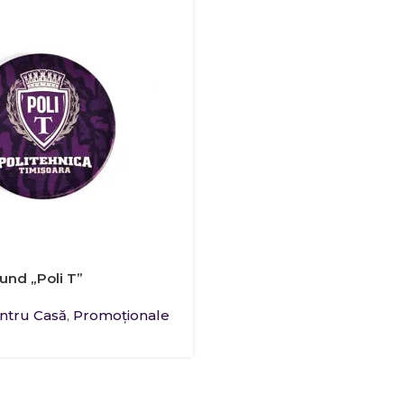
und „Poli T”
entru Casă
,
Promoţionale