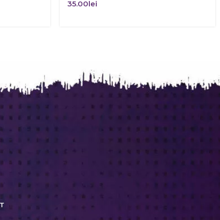
35.00
lei
T