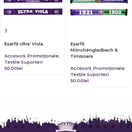
Eșarfă Ultra’ Viola
Eșarfă
Mönchengladbach &
Accesorii
,
Promoţionale
,
Timișoara
Textile Suporteri
50.00
lei
Accesorii
,
Promoţionale
,
Textile Suporteri
50.00
lei