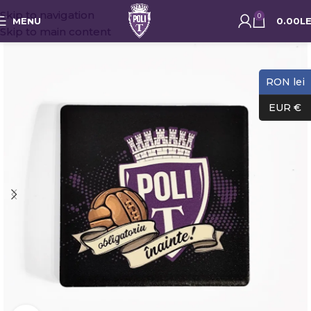
Skip to navigation
0
MENU
0.00
LE
Skip to main content
RON lei
EUR €