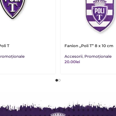
oli T
Fanion „Poli T” 8 x 10 cm
romoţionale
Accesorii
,
Promoţionale
20.00
lei