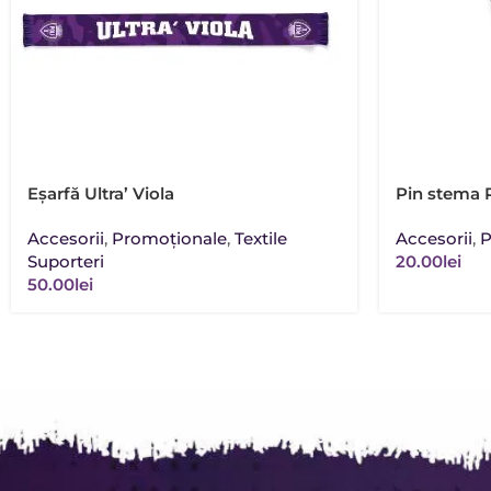
Eșarfă Ultra’ Viola
Pin stema P
Accesorii
,
Promoţionale
,
Textile
Accesorii
,
P
Suporteri
20.00
lei
50.00
lei