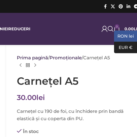
0
0.00
L
NIEI
REDUCERI
RON lei
EUR €
Prima pagină
Promoţionale
Carnețel A5
Carnețel A5
30.00
lei
Carnețel cu 190 de foi, cu închidere prin bandă
elastică și cu coperta din PU.
În stoc