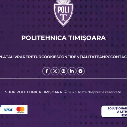
POLITEHNICA TIMIŞOARA
PLATA
LIVRARE
RETUR
COOKIES
CONFIDENȚIALITATE
ANPC
CONTAC
©
SHOP POLITEHNICA TIMIŞOARA
2023 Toate drepturile rezervate.