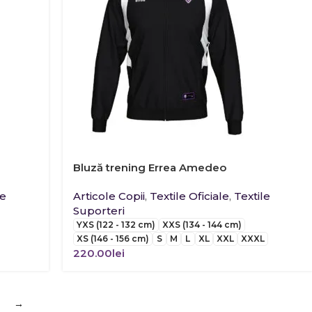
Bluză trening Errea Amedeo
le
Articole Copii
,
Textile Oficiale
,
Textile
Suporteri
YXS (122 - 132 cm)
XXS (134 - 144 cm)
XS (146 - 156 cm)
S
M
L
XL
XXL
XXXL
220.00
lei
→