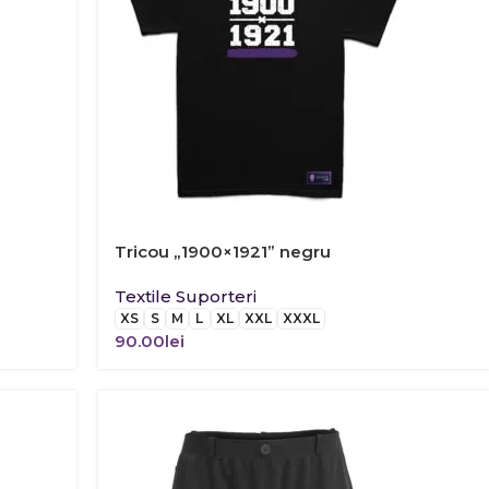
Tricou „1900×1921” negru
Textile Suporteri
XS
S
M
L
XL
XXL
XXXL
90.00
lei