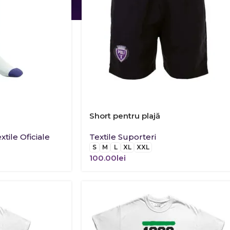
Short pentru plajă
xtile Oficiale
Textile Suporteri
S
M
L
XL
XXL
100.00
lei