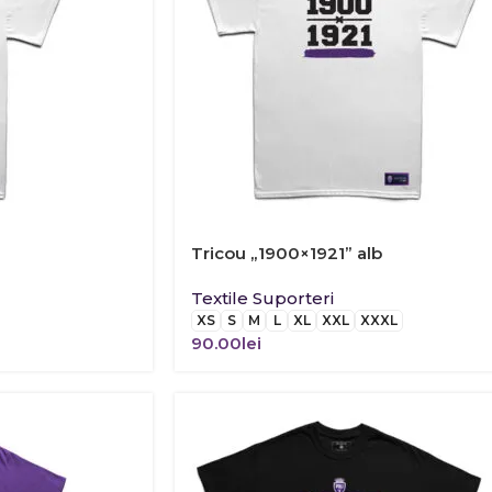
Tricou „1900×1921” alb
Textile Suporteri
XS
S
M
L
XL
XXL
XXXL
90.00
lei