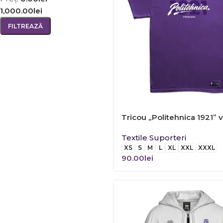
1,000.00lei
FILTREAZĂ
Tricou „Politehnica 1921” v
Textile Suporteri
XS
S
M
L
XL
XXL
XXXL
90.00
lei