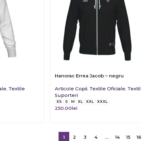
Hanorac Errea Jacob – negru
ale
,
Textile
Articole Copii
,
Textile Oficiale
,
Texti
Suporteri
XS
S
M
XL
XXL
XXXL
250.00
lei
1
2
3
4
…
14
15
16