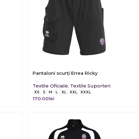
Pantaloni scurți Errea Ricky
Textile Oficiale
,
Textile Suporteri
XS
S
M
L
XL
XXL
XXXL
170.00
lei