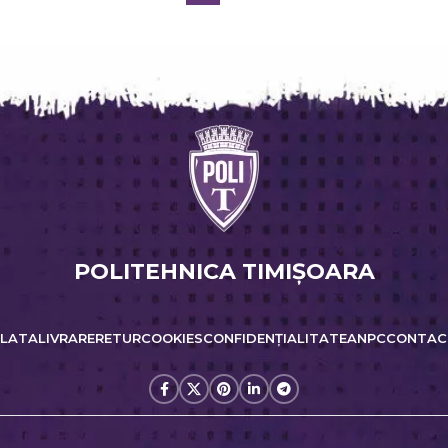
POLITEHNICA TIMIŞOARA
PLATA
LIVRARE
RETUR
COOKIES
CONFIDENȚIALITATE
ANPC
CONTAC