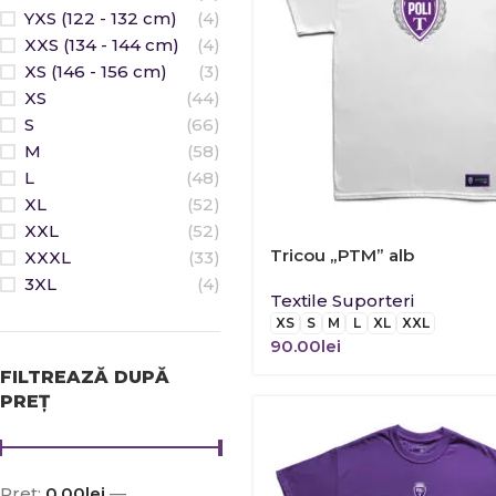
YXS (122 - 132 cm)
(4)
XXS (134 - 144 cm)
(4)
XS (146 - 156 cm)
(3)
XS
(44)
S
(66)
M
(58)
L
(48)
XL
(52)
XXL
(52)
Tricou „PTM” alb
XXXL
(33)
3XL
(4)
Textile Suporteri
XS
S
M
L
XL
XXL
90.00
lei
FILTREAZĂ DUPĂ
PREȚ
Preț:
0.00lei
—