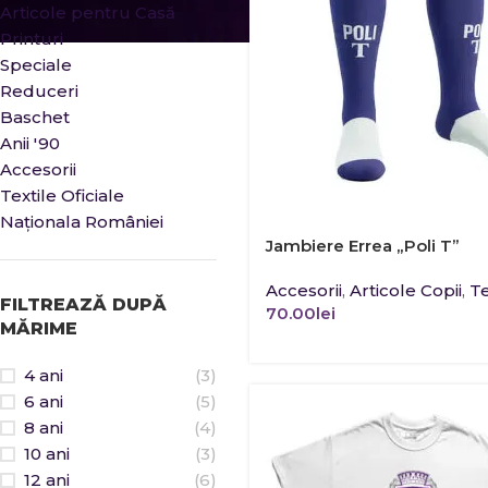
Articole pentru Casă
Printuri
Speciale
Reduceri
Baschet
Anii '90
Accesorii
Textile Oficiale
Naționala României
Jambiere Errea „Poli T”
Accesorii
,
Articole Copii
,
Te
FILTREAZĂ DUPĂ
70.00
lei
MĂRIME
4 ani
(3)
6 ani
(5)
8 ani
(4)
10 ani
(3)
12 ani
(6)