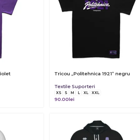
iolet
Tricou „Politehnica 1921” negru
Textile Suporteri
XS
S
M
L
XL
XXL
90.00
lei