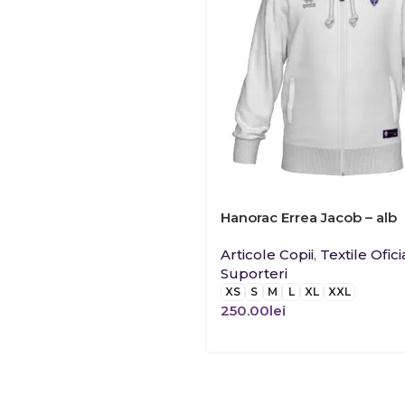
Hanorac Errea Jacob – alb
Articole Copii
,
Textile Ofici
Suporteri
XS
S
M
L
XL
XXL
250.00
lei