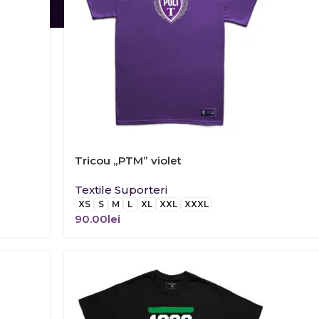
Tricou „PTM” violet
Textile Suporteri
XS
S
M
L
XL
XXL
XXXL
90.00
lei