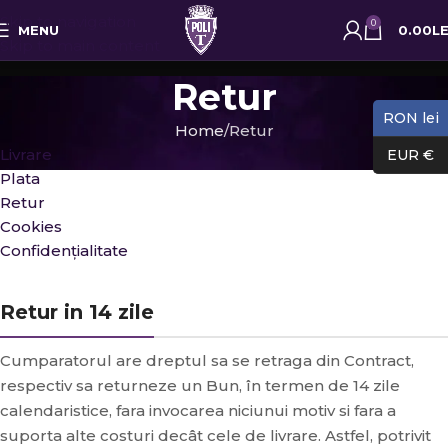
Skip to navigation
0
MENU
0.00
LE
Skip to main content
Retur
RON lei
Home
Retur
Livrare
EUR €
Plata
Retur
Cookies
Confidențialitate
Retur in 14 zile
Cumparatorul are dreptul sa se retraga din Contract,
respectiv sa returneze un Bun, în termen de 14 zile
calendaristice, fara invocarea niciunui motiv si fara a
suporta alte costuri decât cele de livrare. Astfel, potrivit