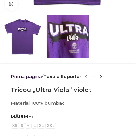
Click to enlarge
Prima pagină
Textile Suporteri
Tricou „Ultra Viola” violet
Material 100% bumbac
MĂRIME
XS
S
M
L
XL
XXL