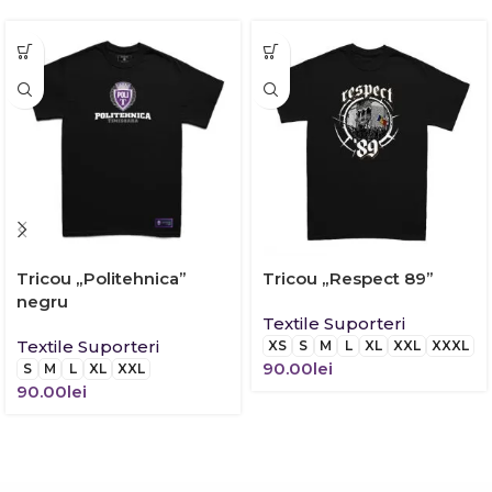
Tricou „Politehnica”
Tricou „Respect 89”
negru
Textile Suporteri
Textile Suporteri
XS
S
M
L
XL
XXL
XXXL
90.00
lei
S
M
L
XL
XXL
90.00
lei