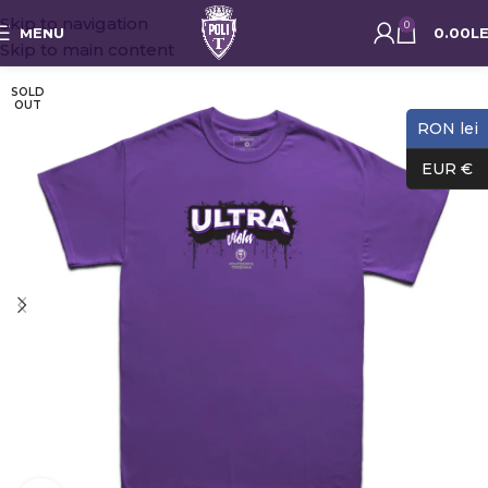
Skip to navigation
0
MENU
0.00
LE
Skip to main content
SOLD
OUT
RON lei
EUR €