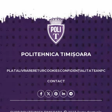
POLITEHNICA TIMIŞOARA
PLATA
LIVRARE
RETUR
COOKIES
CONFIDENȚIALITATE
ANPC
CONTACT
©