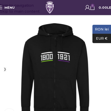
Skip to navigation
0
MENU
0.00
LE
Skip to main content
RON lei
EUR €