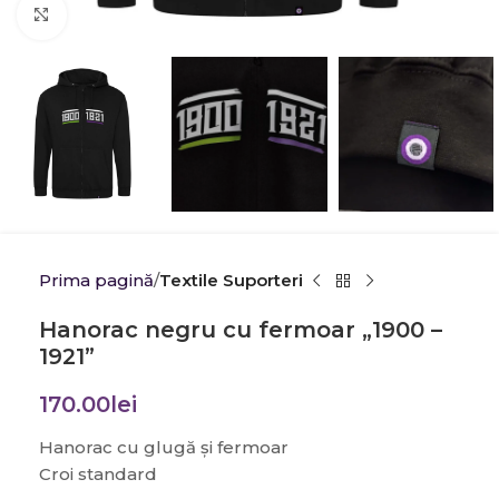
Click to enlarge
Prima pagină
Textile Suporteri
Hanorac negru cu fermoar „1900 –
1921”
170.00
lei
Hanorac cu glugă şi fermoar
Croi standard