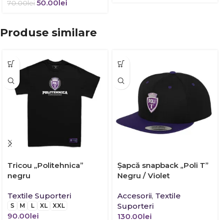
50.00
lei
70.00
lei
Produse similare
Tricou „Politehnica”
Şapcă snapback „Poli T”
negru
Negru / Violet
Textile Suporteri
Accesorii
,
Textile
Suporteri
S
M
L
XL
XXL
90.00
lei
130.00
lei