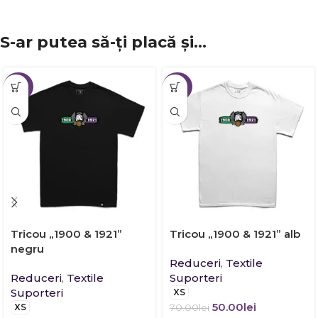
S-ar putea să-ți placă și…
-29%
-29%
Tricou „1900 & 1921”
Tricou „1900 & 1921” alb
negru
Reduceri
,
Textile
Reduceri
,
Textile
Suporteri
Suporteri
XS
50.00
lei
XS
70.00
lei