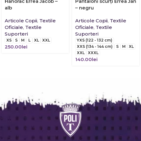
Hanorac Errea Jacob –
Pantaloni scurți Errea Jan
alb
– negru
Articole Copii
,
Textile
Articole Copii
,
Textile
Oficiale
,
Textile
Oficiale
,
Textile
Suporteri
Suporteri
XS
S
M
L
XL
XXL
YXS (122 - 132 cm)
250.00
lei
XXS (134 - 144 cm)
S
M
XL
XXL
XXXL
140.00
lei