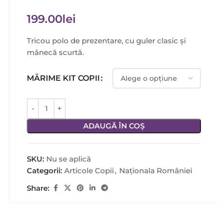
199.00
lei
Tricou polo de prezentare, cu guler clasic și
mânecă scurtă.
MĂRIME KIT COPII
ADAUGĂ ÎN COȘ
SKU:
Nu se aplică
Categorii:
Articole Copii
,
Naționala României
Share: