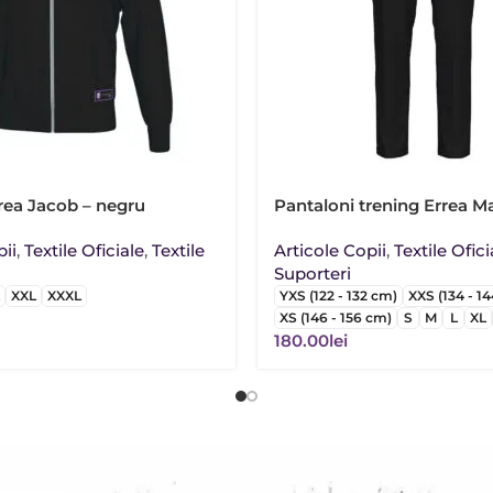
rea Jacob – negru
Pantaloni trening Errea M
pii
,
Textile Oficiale
,
Textile
Articole Copii
,
Textile Ofici
Suporteri
XXL
XXXL
YXS (122 - 132 cm)
XXS (134 - 1
XS (146 - 156 cm)
S
M
L
XL
180.00
lei