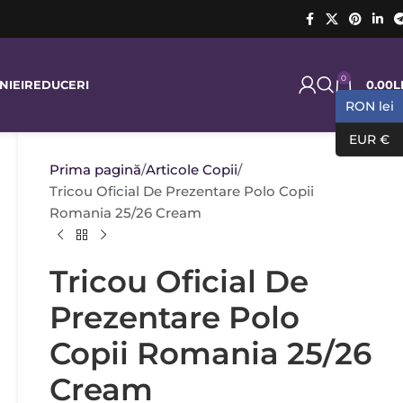
0
0.00
L
NIEI
REDUCERI
RON lei
EUR €
Prima pagină
Articole Copii
Tricou Oficial De Prezentare Polo Copii
Romania 25/26 Cream
Tricou Oficial De
Prezentare Polo
Copii Romania 25/26
Cream