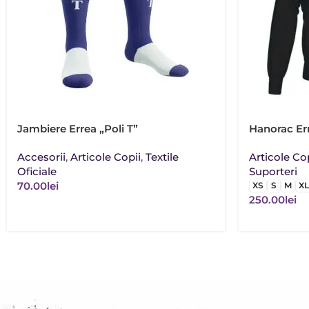
Jambiere Errea „Poli T”
Hanorac Er
Accesorii
,
Articole Copii
,
Textile
Articole Co
Oficiale
Suporteri
70.00
lei
XS
S
M
XL
250.00
lei