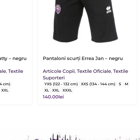
atty – negru
Pantaloni scurți Errea Jan – negru
ale
,
Textile
Articole Copii
,
Textile Oficiale
,
Textile
Suporteri
44 cm)
YXS (122 - 132 cm)
XXS (134 - 144 cm)
S
M
XXL
XL
XXL
XXXL
140.00
lei