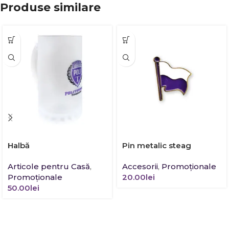
Produse similare
Halbă
Pin metalic steag
Articole pentru Casă
,
Accesorii
,
Promoţionale
Promoţionale
20.00
lei
50.00
lei