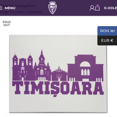
Skip to navigation
0
MENU
0.00
LE
Skip to main content
SOLD
OUT
RON lei
EUR €