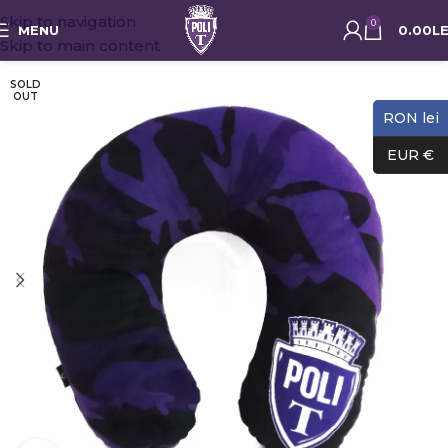
Skip to navigation
0
MENU
0.00
LE
Skip to main content
SOLD
OUT
RON lei
EUR €