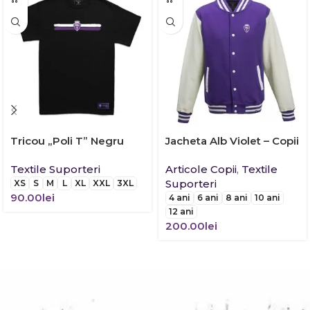
Tricou „Poli T” Negru
Jacheta Alb Violet – Copii
Textile Suporteri
Articole Copii
,
Textile
Suporteri
XS
S
M
L
XL
XXL
3XL
90.00
lei
4 ani
6 ani
8 ani
10 ani
12 ani
200.00
lei