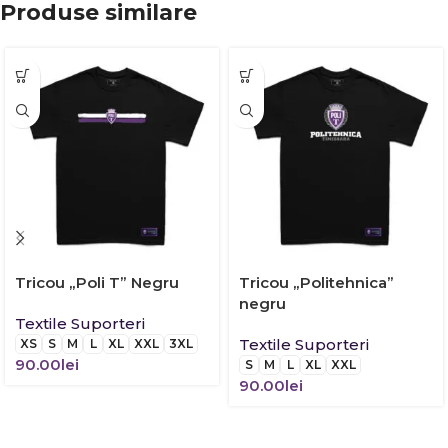
Produse similare
Tricou „Poli T” Negru
Tricou „Politehnica”
negru
Textile Suporteri
Textile Suporteri
XS
S
M
L
XL
XXL
3XL
90.00
lei
S
M
L
XL
XXL
90.00
lei