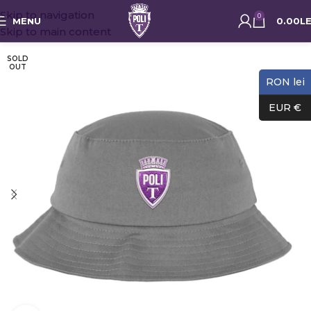
Skip to navigation
0
MENU
0.00
LE
Skip to main content
SOLD
OUT
RON lei
EUR €