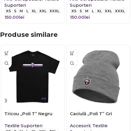
Suporteri
Suporteri
XS
S
M
L
XL
XXL
XXXL
XS
S
M
L
XL
XXL
XXXL
150.00
lei
150.00
lei
Produse similare
Tricou „Poli T” Negru
Caciulă „Poli T” Gri
Textile Suporteri
Accesorii
,
Textile