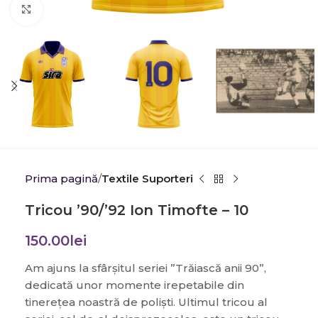
Click to enlarge
Prima pagină
Textile Suporteri
Tricou ’90/’92 Ion Timofte – 10
150.00
lei
Am ajuns la sfârșitul seriei ”Trăiască anii 90”,
dedicată unor momente irepetabile din
tinerețea noastră de poliști. Ultimul tricou al