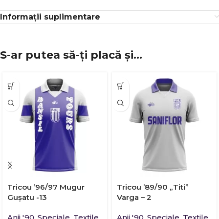
Informații suplimentare
S-ar putea să-ți placă și…
Tricou ’96/97 Mugur
Tricou ’89/90 „Titi”
Guşatu -13
Varga – 2
Anii '90
,
Speciale
,
Textile
Anii '90
,
Speciale
,
Textile