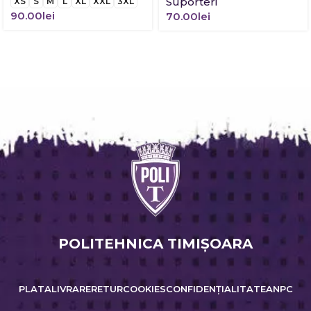
Suporteri
XS
S
M
L
XL
XXL
3XL
90.00
lei
70.00
lei
POLITEHNICA TIMIŞOARA
PLATA
LIVRARE
RETUR
COOKIES
CONFIDENȚIALITATE
ANPC