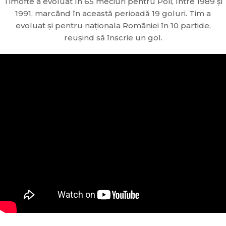
Timofte a evoluat în 65 meciuri pentru Poli, între 1989 și
1991, marcând în această perioadă 19 goluri. Tim a
evoluat și pentru naționala României în 10 partide,
reușind să înscrie un gol.