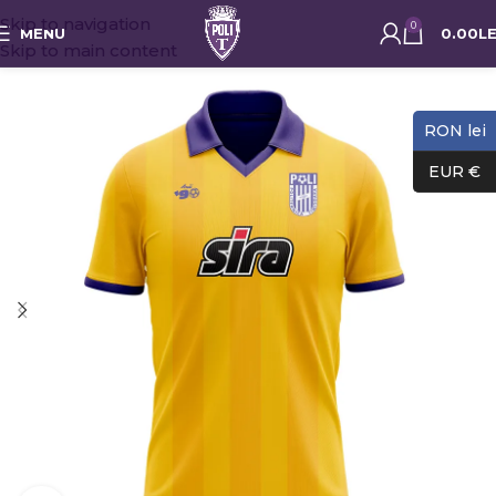
Skip to navigation
0
MENU
0.00
LE
Skip to main content
RON lei
EUR €