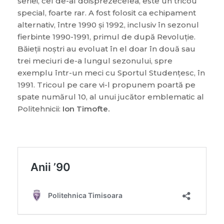
seriei, cel de-al doisprezecelea, este un tricou
special, foarte rar. A fost folosit ca echipament
alternativ, între 1990 și 1992, inclusiv în sezonul
fierbinte 1990-1991, primul de după Revoluție.
Băieții noștri au evoluat în el doar în două sau
trei meciuri de-a lungul sezonului, spre
exemplu într-un meci cu Sportul Studențesc, în
1991. Tricoul pe care vi-l propunem poartă pe
spate numărul 10, al unui jucător emblematic al
Politehnicii:
Ion Timofte.