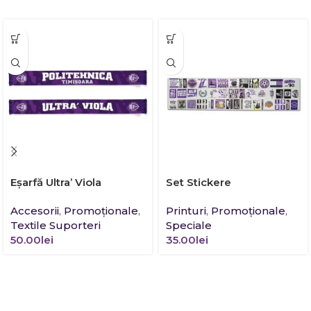
Eșarfă Ultra’ Viola
Set Stickere
Accesorii
,
Promoţionale
,
Printuri
,
Promoţionale
,
Textile Suporteri
Speciale
50.00
lei
35.00
lei