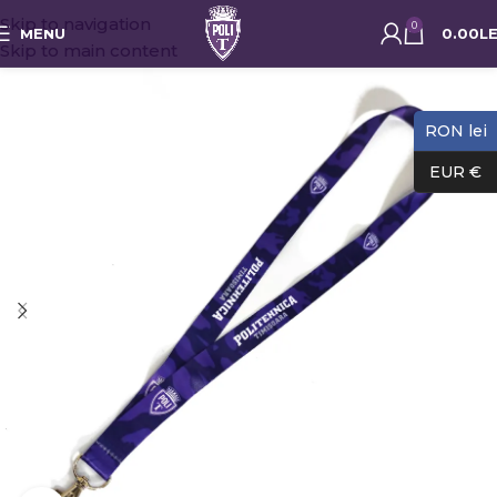
Skip to navigation
0
MENU
0.00
LE
Skip to main content
RON lei
EUR €