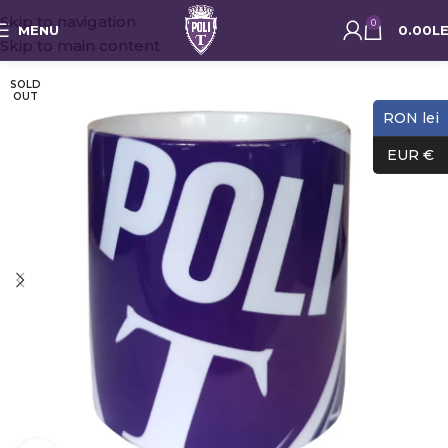
Skip to navigation
0
MENU
0.00
LE
Skip to main content
SOLD
OUT
RON lei
EUR €