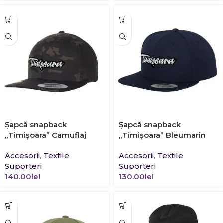
Şapcă snapback
Şapcă snapback
„Timișoara” Camuflaj
„Timișoara” Bleumarin
Accesorii
,
Textile
Accesorii
,
Textile
Suporteri
Suporteri
140.00
lei
130.00
lei