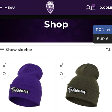
Skip to navigation
0
MENU
0.00
LE
Skip to main content
Shop
RON lei
Prima pagină
Shop
Pagina 7
Afișez 73 - 84 din 190 de rezultate
EUR €
Show sidebar