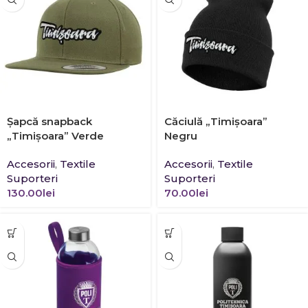
Şapcă snapback
Căciulă „Timișoara”
„Timișoara” Verde
Negru
Accesorii
,
Textile
Accesorii
,
Textile
Suporteri
Suporteri
130.00
lei
70.00
lei