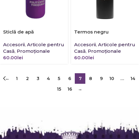
Sticlă de apă
Termos negru
Accesorii
,
Articole pentru
Accesorii
,
Articole pentru
Casă
,
Promoţionale
Casă
,
Promoţionale
60.00
lei
60.00
lei
←
1
2
3
4
5
6
7
8
9
10
…
14
15
16
→