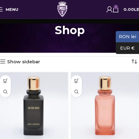
Skip to navigation
0
MENU
0.00
LE
Skip to main content
Shop
RON lei
Prima pagină
Shop
Pagina 14
Afișez 157 - 168 din 190 de rezultate
EUR €
Show sidebar