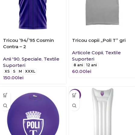
Tricou ’94/’95 Cosmin
Tricou copii „Poli T” gri
Contra – 2
Articole Copii
,
Textile
Anii '90
,
Speciale
,
Textile
Suporteri
Suporteri
8 ani
12 ani
60.00
lei
XS
S
M
XXXL
150.00
lei
-14%