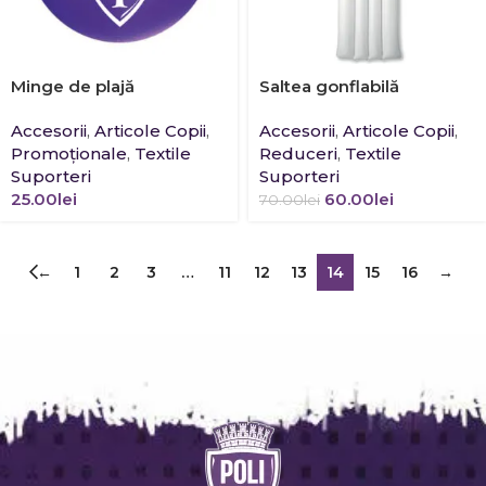
Minge de plajă
Saltea gonflabilă
Accesorii
,
Articole Copii
,
Accesorii
,
Articole Copii
,
Promoţionale
,
Textile
Reduceri
,
Textile
Suporteri
Suporteri
25.00
lei
60.00
lei
70.00
lei
←
1
2
3
…
11
12
13
14
15
16
→