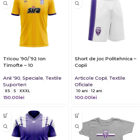
Tricou ’90/’92 Ion
Short de joc Politehnica –
Timofte – 10
Copii
Anii '90
,
Speciale
,
Textile
Articole Copii
,
Textile
Suporteri
Oficiale
XS
S
XXXL
10 ani
12 ani
150.00
lei
100.00
lei