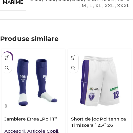
MĂRIME
,
M
,
L
,
XL
,
XXL
,
XXXL
Produse similare
NOU
Jambiere Errea „Poli T”
Short de joc Politehnica
Timisoara `25/`26
Accesorii
,
Articole Copii
,