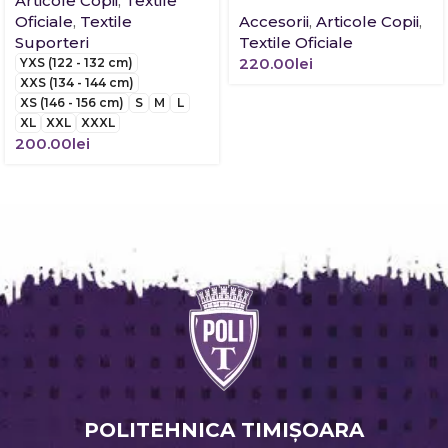
Articole Copii
,
Textile
Oficiale
,
Textile
Accesorii
,
Articole Copii
,
Suporteri
Textile Oficiale
220.00
lei
YXS (122 - 132 cm)
XXS (134 - 144 cm)
XS (146 - 156 cm)
S
M
L
XL
XXL
XXXL
200.00
lei
POLITEHNICA TIMIŞOARA