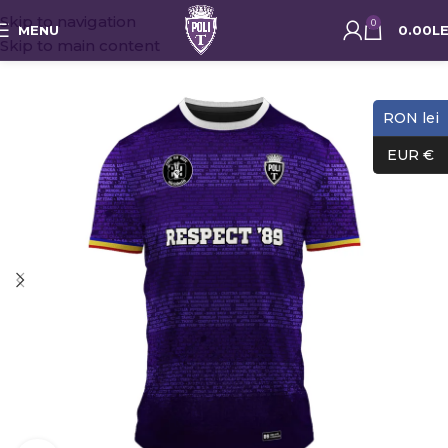
Skip to navigation
0
MENU
0.00
LE
Skip to main content
RON lei
EUR €