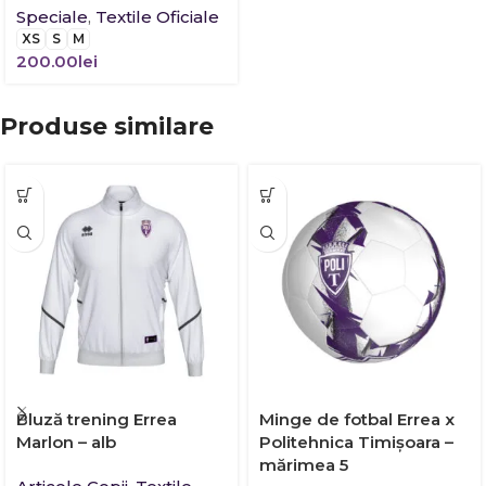
Speciale
,
Textile Oficiale
XS
S
M
200.00
lei
Produse similare
Bluză trening Errea
Minge de fotbal Errea x
Marlon – alb
Politehnica Timișoara –
mărimea 5