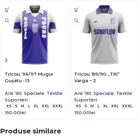
Tricou ’96/97 Mugur
Tricou ’89/90 „Titi”
Guşatu -13
Varga – 2
Anii '90
,
Speciale
,
Textile
Anii '90
,
Speciale
,
Textile
Suporteri
Suporteri
XS
S
M
L
XL
XXL
XXXL
XS
S
M
L
XL
XXL
XXXL
150.00
lei
150.00
lei
Produse similare