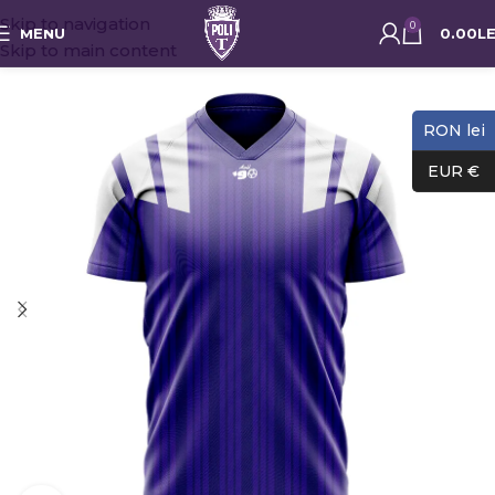
Skip to navigation
0
MENU
0.00
LE
Skip to main content
RON lei
EUR €