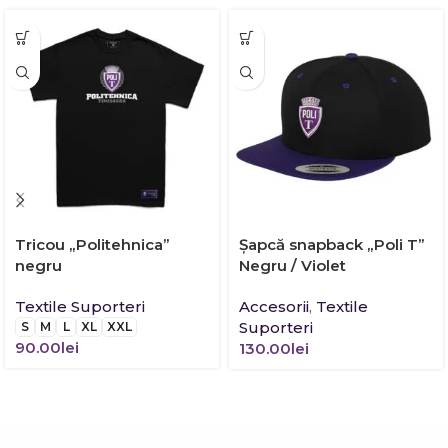
Tricou „Politehnica”
Şapcă snapback „Poli T”
negru
Negru / Violet
Textile Suporteri
Accesorii
,
Textile
Suporteri
S
M
L
XL
XXL
90.00
lei
130.00
lei