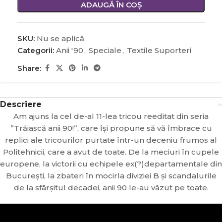
ADAUGĂ ÎN COȘ
SKU:
Nu se aplică
Categorii:
Anii '90
,
Speciale
,
Textile Suporteri
Share:
Descriere
Am ajuns la cel de-al 11-lea tricou reeditat din seria
”Trăiască anii 90!”, care își propune să vă îmbrace cu
replici ale tricourilor purtate într-un deceniu frumos al
Politehnicii, care a avut de toate. De la meciuri în cupele
europene, la victorii cu echipele ex(?)departamentale din
București, la zbateri în mocirla diviziei B și scandalurile
de la sfârșitul decadei, anii 90 le-au văzut pe toate.