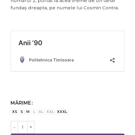
numărul 2, purtat la acea vreme de un tânăr
fundaș dreapta, pe numele lui Cosmin Contra.
MĂRIME
XS
S
M
L
XL
XXL
XXXL