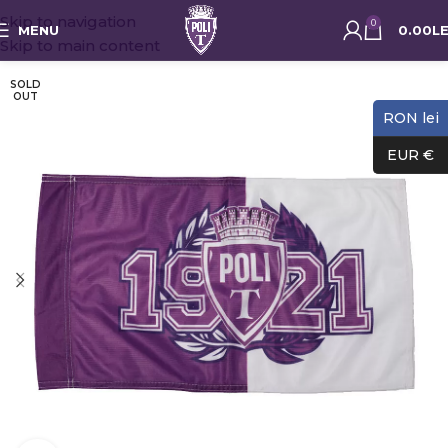
Skip to navigation
0
MENU
0.00
LE
Skip to main content
SOLD
OUT
RON lei
EUR €