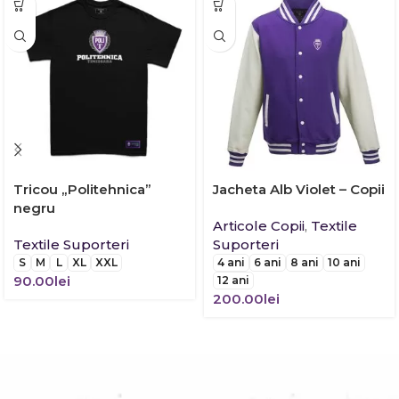
Tricou „Politehnica”
Jacheta Alb Violet – Copii
negru
Articole Copii
,
Textile
Textile Suporteri
Suporteri
S
M
L
XL
XXL
4 ani
6 ani
8 ani
10 ani
90.00
lei
12 ani
200.00
lei