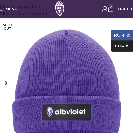
Skip to navigation
0
MENU
0.00
LE
Skip to main content
SOLD
OUT
RON lei
EUR €