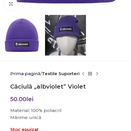
Click to enlarge
Prima pagină
Textile Suporteri
Căciulă „albviolet” Violet
50.00
lei
Material
:
100% poliacril
Mărime unică
Stoc epuizat