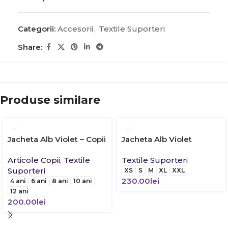
Categorii:
Accesorii
,
Textile Suporteri
Share:
Produse similare
Jacheta Alb Violet – Copii
Jacheta Alb Violet
Articole Copii
,
Textile
Textile Suporteri
Suporteri
XS
S
M
XL
XXL
230.00
lei
4 ani
6 ani
8 ani
10 ani
12 ani
200.00
lei