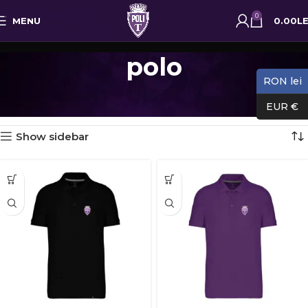
Skip to navigation
0
MENU
0.00
LE
Skip to main content
polo
RON lei
Prima pagină
Produse etichetate „polo”
Afișez toate cele 3 rezultate
EUR €
Show sidebar