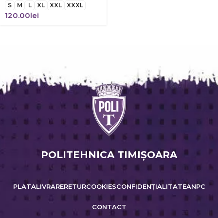
S
M
L
XL
XXL
XXXL
120.00
lei
POLITEHNICA TIMIŞOARA
PLATA
LIVRARE
RETUR
COOKIES
CONFIDENȚIALITATE
ANPC
CONTACT