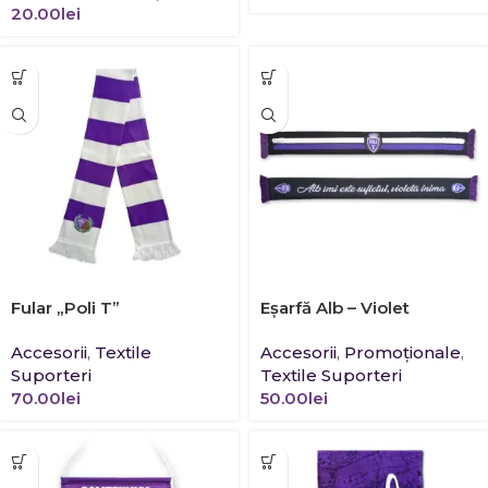
20.00
lei
Fular „Poli T”
Eșarfă Alb – Violet
Accesorii
,
Textile
Accesorii
,
Promoţionale
,
Suporteri
Textile Suporteri
70.00
lei
50.00
lei