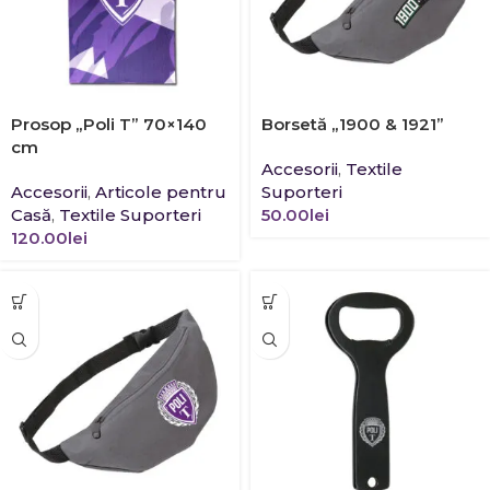
Prosop „Poli T” 70×140
Borsetă „1900 & 1921”
cm
Accesorii
,
Textile
Accesorii
,
Articole pentru
Suporteri
Casă
,
Textile Suporteri
50.00
lei
120.00
lei