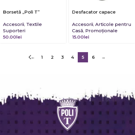
Borsetă „Poli T”
Desfacator capace
Accesorii
,
Textile
Accesorii
,
Articole pentru
Suporteri
Casă
,
Promoţionale
50.00
lei
15.00
lei
←
1
2
3
4
5
6
→