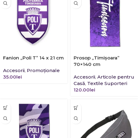
Fanion „Poli T” 14 x 21 cm
Prosop „Timișoara”
70×140 cm
Accesorii
,
Promoţionale
35.00
lei
Accesorii
,
Articole pentru
Casă
,
Textile Suporteri
120.00
lei