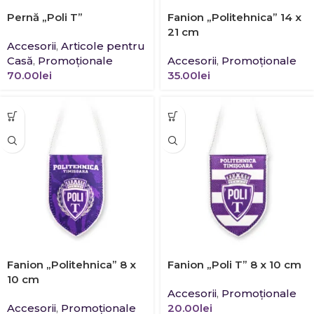
Pernă „Poli T”
Fanion „Politehnica” 14 x
21 cm
Accesorii
,
Articole pentru
Casă
,
Promoţionale
Accesorii
,
Promoţionale
70.00
lei
35.00
lei
Fanion „Politehnica” 8 x
Fanion „Poli T” 8 x 10 cm
10 cm
Accesorii
,
Promoţionale
Accesorii
,
Promoţionale
20.00
lei