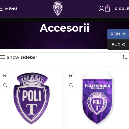
Skip to navigation
0
MENU
0.00
LE
Skip to main content
Accesorii
RON lei
Prima pagină
Accesorii
Pagina 5
Afișez 49 - 60 din 69 de rezultate
EUR €
Show sidebar